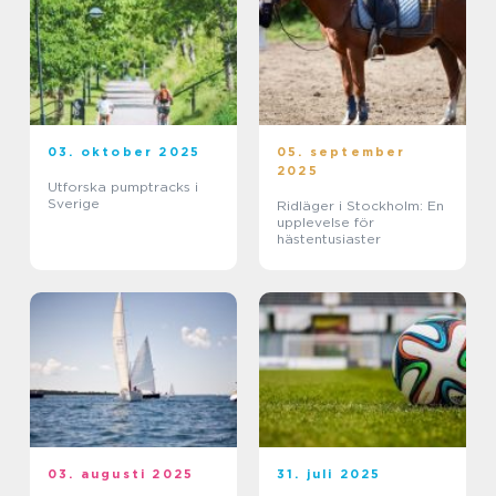
03. oktober 2025
05. september
2025
Utforska pumptracks i
Sverige
Ridläger i Stockholm: En
upplevelse för
hästentusiaster
03. augusti 2025
31. juli 2025