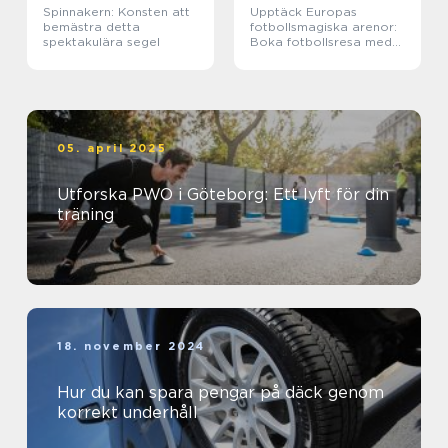
Spinnakern: Konsten att
Upptäck Europas
bemästra detta
fotbollsmagiska arenor:
spektakulära segel
Boka fotbollsresa med
biljett och hotell
05. april 2025
Utforska PWO i Göteborg: Ett lyft för din
träning
18. november 2024
Hur du kan spara pengar på däck genom
korrekt underhåll