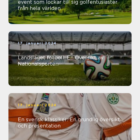
event som lockar till sig golfentusiaster
från hela världen
17. januari 2024
Landslaget fotboll: En Översikt av
Nationalsporten
17. januari 2024
En svensk klassiker: En grundlig översikt
och presentation