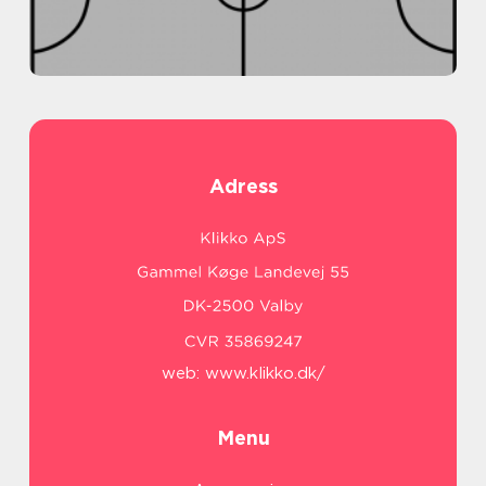
Adress
web:
www.klikko.dk/
Menu