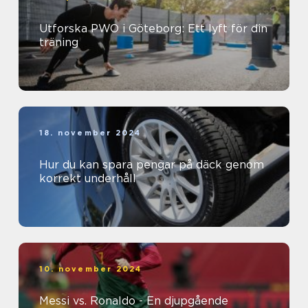
Utforska PWO i Göteborg: Ett lyft för din
träning
18. november 2024
Hur du kan spara pengar på däck genom
korrekt underhåll
10. november 2024
Messi vs. Ronaldo - En djupgående