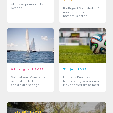
2025
Utforska pumptracks i
Sverige
Ridläger i Stockholm: En
upplevelse för
hästentusiaster
03. augusti 2025
31. juli 2025
Spinnakern: Konsten att
Upptäck Europas
bemästra detta
fotbollsmagiska arenor:
spektakulära segel
Boka fotbollsresa med
biljett och hotell
05. april 2025