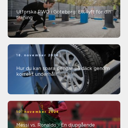
Utforska PWO i Göteborg: Ett lyft för din
träning
18. november 2024
Hur du kan spara pengar på däck genom
korrekt underhåll
10. november 2024
Messi vs. Ronaldo - En djupgående