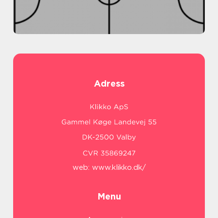
Adress
web:
www.klikko.dk/
Menu