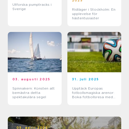
2025
Utforska pumptracks i
Sverige
Ridläger i Stockholm: En
upplevelse för
hästentusiaster
03. augusti 2025
31. juli 2025
Spinnakern: Konsten att
Upptäck Europas
bemästra detta
fotbollsmagiska arenor:
spektakulära segel
Boka fotbollsresa med
biljett och hotell
05. april 2025