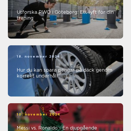
Utforska PWO i Göteborg: Ett lyft för din
träning
18. november 2024
Hur du kan spara pengar på däck genom
korrekt underhåll
10. november 2024
Messi vs. Ronaldo - En djupgående