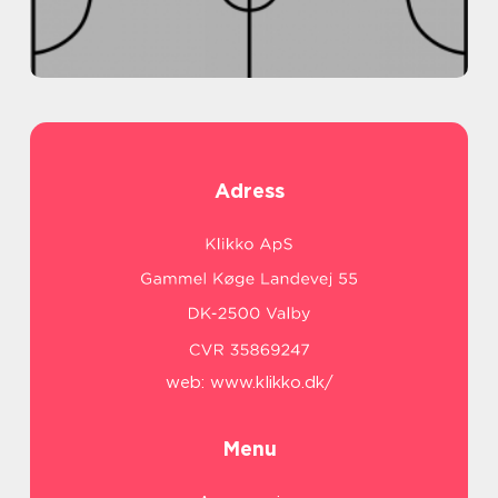
Adress
web:
www.klikko.dk/
Menu