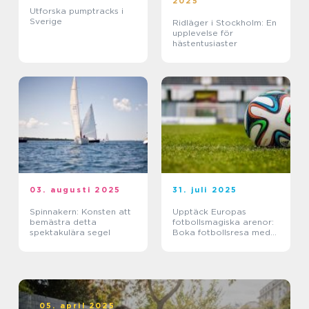
2025
Utforska pumptracks i
Sverige
Ridläger i Stockholm: En
upplevelse för
hästentusiaster
03. augusti 2025
31. juli 2025
Spinnakern: Konsten att
Upptäck Europas
bemästra detta
fotbollsmagiska arenor:
spektakulära segel
Boka fotbollsresa med
biljett och hotell
05. april 2025