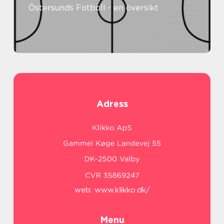
Östersunds Fotboll - en översikt
Adress
web:
www.klikko.dk/
Menu