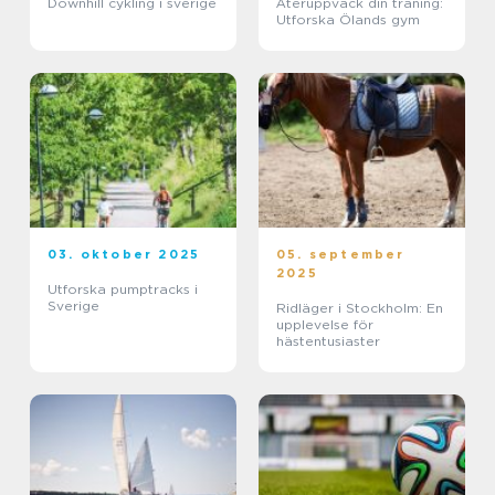
Downhill cykling i sverige
Återuppväck din träning:
Utforska Ölands gym
03. oktober 2025
05. september
2025
Utforska pumptracks i
Sverige
Ridläger i Stockholm: En
upplevelse för
hästentusiaster