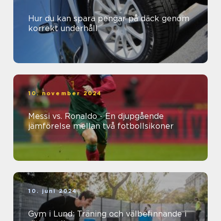
Hur du kan spara pengar på däck genom
korrekt underhåll
10. november 2024
Messi vs. Ronaldo - En djupgående
jämförelse mellan två fotbollsikoner
10. juni 2024
Gym i Lund: Träning och välbefinnande i