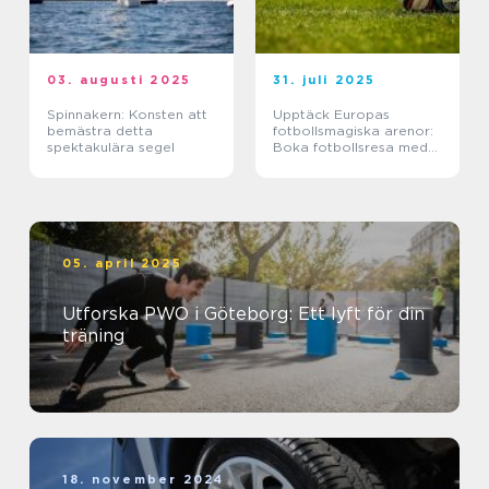
03. augusti 2025
31. juli 2025
Spinnakern: Konsten att
Upptäck Europas
bemästra detta
fotbollsmagiska arenor:
spektakulära segel
Boka fotbollsresa med
biljett och hotell
05. april 2025
Utforska PWO i Göteborg: Ett lyft för din
träning
18. november 2024