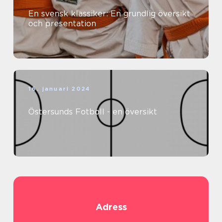
En svensk klassiker: En grundlig översikt
och presentation
16. januari 2024
Östersunds Fotboll - en översikt
Adress