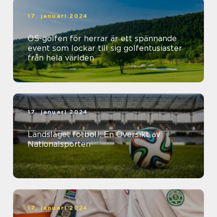
17. januari 2024
OS-golfen för herrar är ett spännande
event som lockar till sig golfentusiaster
från hela världen
17. januari 2024
Landslaget fotboll: En Översikt av
Nationalsporten
17. januari 2024