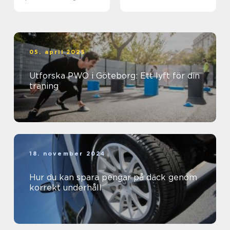
biljett och hotell
05. april 2025
Utforska PWO i Göteborg: Ett lyft för din
träning
18. november 2024
Hur du kan spara pengar på däck genom
korrekt underhåll