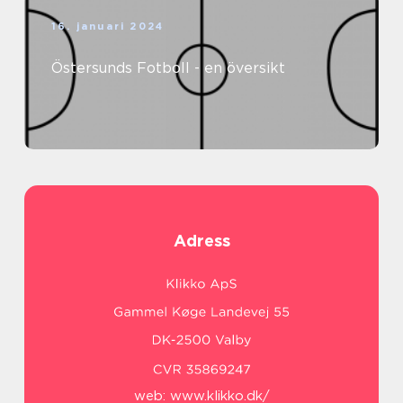
16. januari 2024
Östersunds Fotboll - en översikt
Adress
web:
www.klikko.dk/