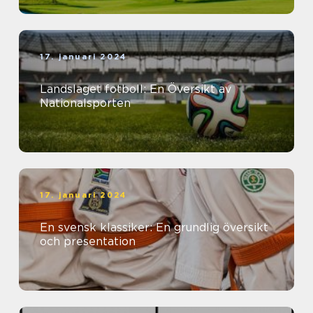
17. januari 2024
Landslaget fotboll: En Översikt av
Nationalsporten
17. januari 2024
En svensk klassiker: En grundlig översikt
och presentation