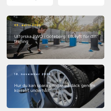
biljett och hotell
05. april 2025
Utforska PWO i Göteborg: Ett lyft för din
träning
18. november 2024
Hur du kan spara pengar på däck genom
korrekt underhåll