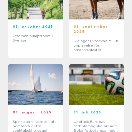
03. oktober 2025
05. september
2025
Utforska pumptracks i
Sverige
Ridläger i Stockholm: En
upplevelse för
hästentusiaster
03. augusti 2025
31. juli 2025
Spinnakern: Konsten att
Upptäck Europas
bemästra detta
fotbollsmagiska arenor:
spektakulära segel
Boka fotbollsresa med