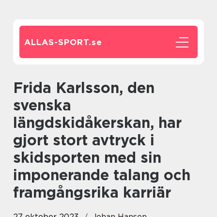
ALLAS-SPORT.
se
Frida Karlsson, den
svenska
längdskidåkerskan, har
gjort stort avtryck i
skidsporten med sin
imponerande talang och
framgångsrika karriär
27 oktober 2023
Johan Hansen