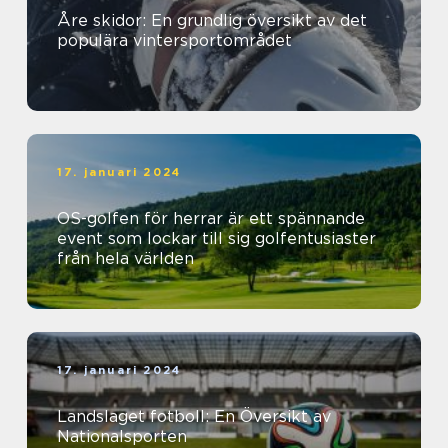
Åre skidor: En grundlig översikt av det
populära vintersportområdet
17. januari 2024
OS-golfen för herrar är ett spännande
event som lockar till sig golfentusiaster
från hela världen
17. januari 2024
Landslaget fotboll: En Översikt av
Nationalsporten