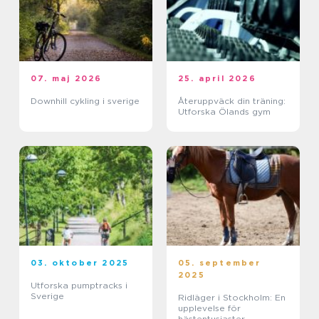
07. maj 2026
25. april 2026
Downhill cykling i sverige
Återuppväck din träning:
Utforska Ölands gym
03. oktober 2025
05. september
2025
Utforska pumptracks i
Sverige
Ridläger i Stockholm: En
upplevelse för
hästentusiaster