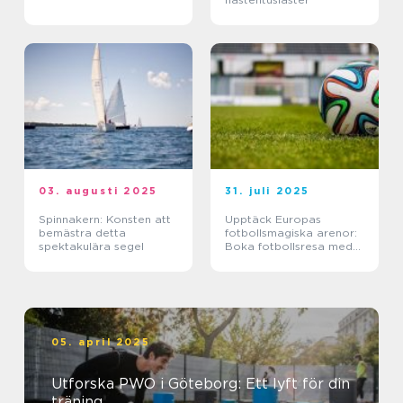
03. augusti 2025
31. juli 2025
Spinnakern: Konsten att
Upptäck Europas
bemästra detta
fotbollsmagiska arenor:
spektakulära segel
Boka fotbollsresa med
biljett och hotell
05. april 2025
Utforska PWO i Göteborg: Ett lyft för din
träning