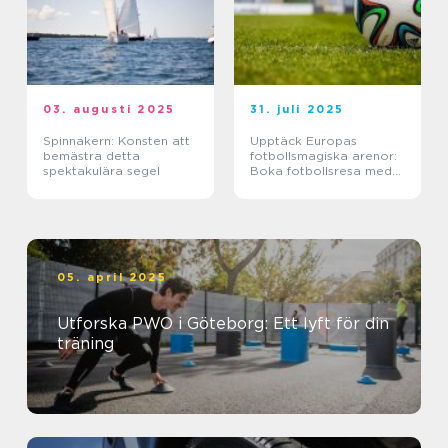
03. augusti 2025
31. juli 2025
Spinnakern: Konsten att
Upptäck Europas
bemästra detta
fotbollsmagiska arenor:
spektakulära segel
Boka fotbollsresa med
biljett och hotell
05. april 2025
Utforska PWO i Göteborg: Ett lyft för din
träning