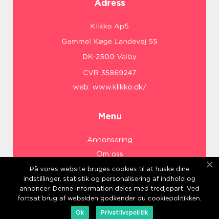
Adress
web:
www.klikko.dk/
Menu
Annonsering
Om oss
Cookies
På vores website bruges cookies til at huske dine
indstillinger, statistik og personalisering af indhold og
Kontakta oss
annoncer. Denne information deles med tredjepart. Ved
Sitemap
fortsat brug af websiden godkender du cookiepolitikken.
Ok
Privatlivspolitik