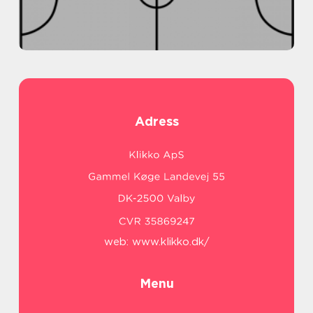
Adress
web:
www.klikko.dk/
Menu