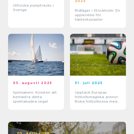
2025
Utforska pumptracks i
Sverige
Ridläger i Stockholm: En
upplevelse för
hästentusiaster
03. augusti 2025
31. juli 2025
Spinnakern: Konsten att
Upptäck Europas
bemästra detta
fotbollsmagiska arenor:
spektakulära segel
Boka fotbollsresa med
biljett och hotell
05. april 2025