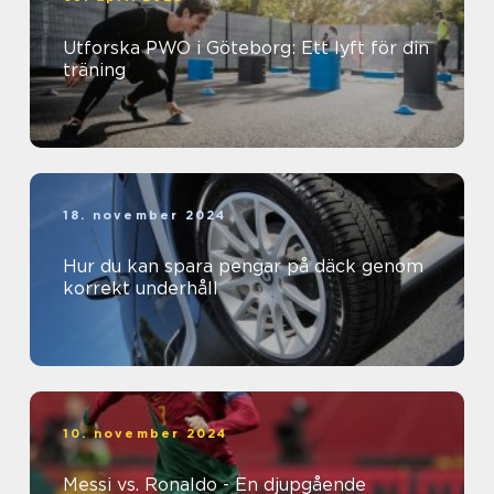
Utforska PWO i Göteborg: Ett lyft för din
träning
18. november 2024
Hur du kan spara pengar på däck genom
korrekt underhåll
10. november 2024
Messi vs. Ronaldo - En djupgående