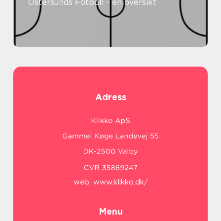
Östersunds Fotboll - en översikt
Adress
web:
www.klikko.dk/
Menu