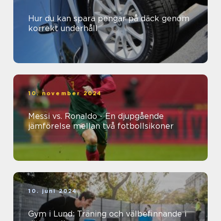
Hur du kan spara pengar på däck genom
korrekt underhåll
10. november 2024
Messi vs. Ronaldo - En djupgående
jämförelse mellan två fotbollsikoner
10. juni 2024
Gym i Lund: Träning och välbefinnande i