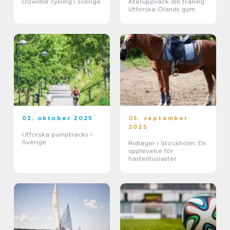
Downhill cykling i sverige
Återuppväck din träning:
Utforska Ölands gym
03. oktober 2025
05. september
2025
Utforska pumptracks i
Sverige
Ridläger i Stockholm: En
upplevelse för
hästentusiaster