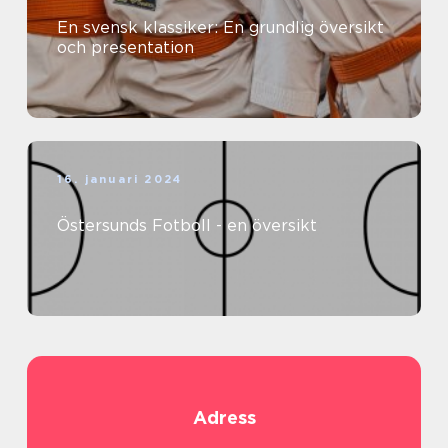
En svensk klassiker: En grundlig översikt
och presentation
16. januari 2024
Östersunds Fotboll - en översikt
Adress