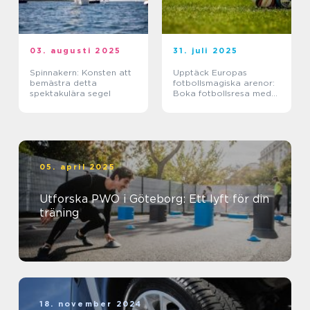
03. augusti 2025
31. juli 2025
Spinnakern: Konsten att
Upptäck Europas
bemästra detta
fotbollsmagiska arenor:
spektakulära segel
Boka fotbollsresa med
biljett och hotell
05. april 2025
Utforska PWO i Göteborg: Ett lyft för din
träning
18. november 2024