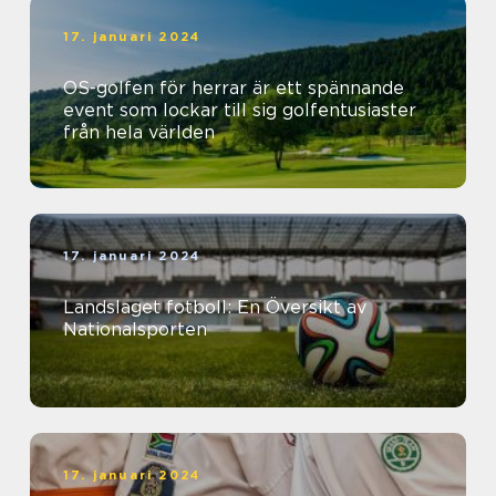
17. januari 2024
OS-golfen för herrar är ett spännande
event som lockar till sig golfentusiaster
från hela världen
17. januari 2024
Landslaget fotboll: En Översikt av
Nationalsporten
17. januari 2024