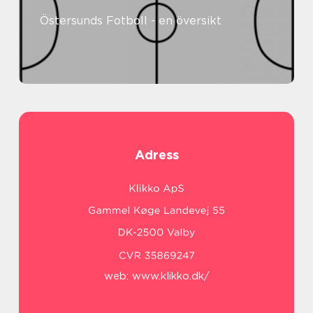
Östersunds Fotboll - en översikt
Adress
web:
www.klikko.dk/