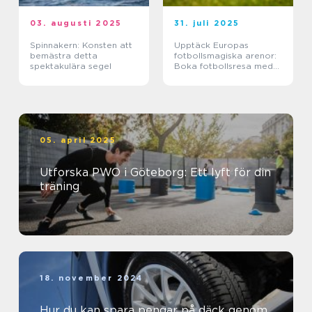
03. augusti 2025
31. juli 2025
Spinnakern: Konsten att
Upptäck Europas
bemästra detta
fotbollsmagiska arenor:
spektakulära segel
Boka fotbollsresa med
biljett och hotell
05. april 2025
Utforska PWO i Göteborg: Ett lyft för din
träning
18. november 2024
Hur du kan spara pengar på däck genom