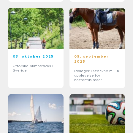
03. oktober 2025
05. september
2025
Utforska pumptracks i
Sverige
Ridläger i Stockholm: En
upplevelse för
hästentusiaster