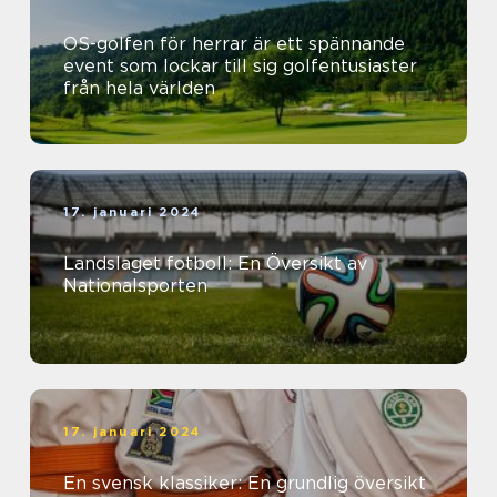
OS-golfen för herrar är ett spännande
event som lockar till sig golfentusiaster
från hela världen
17. januari 2024
Landslaget fotboll: En Översikt av
Nationalsporten
17. januari 2024
En svensk klassiker: En grundlig översikt