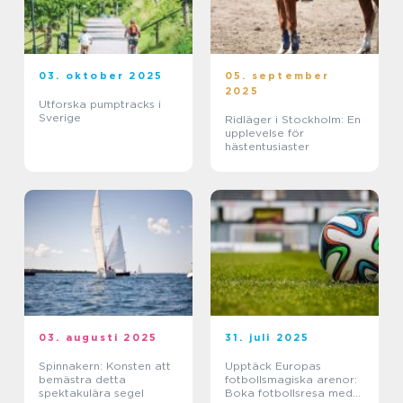
03. oktober 2025
05. september
2025
Utforska pumptracks i
Sverige
Ridläger i Stockholm: En
upplevelse för
hästentusiaster
03. augusti 2025
31. juli 2025
Spinnakern: Konsten att
Upptäck Europas
bemästra detta
fotbollsmagiska arenor:
spektakulära segel
Boka fotbollsresa med