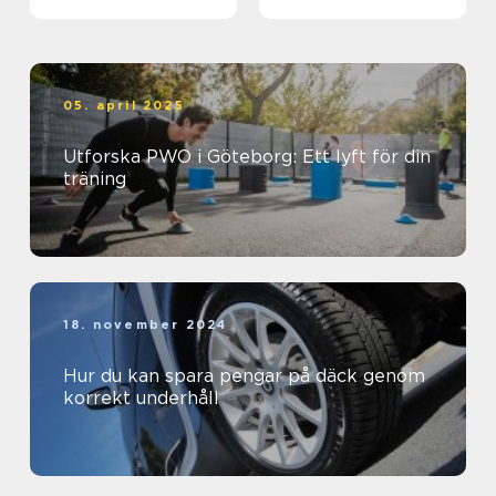
biljett och hotell
05. april 2025
Utforska PWO i Göteborg: Ett lyft för din
träning
18. november 2024
Hur du kan spara pengar på däck genom
korrekt underhåll