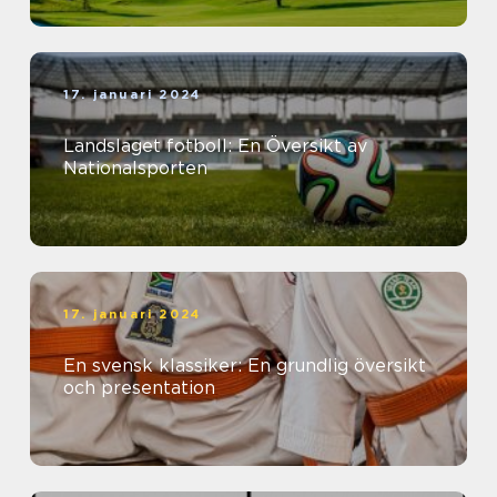
17. januari 2024
Landslaget fotboll: En Översikt av
Nationalsporten
17. januari 2024
En svensk klassiker: En grundlig översikt
och presentation