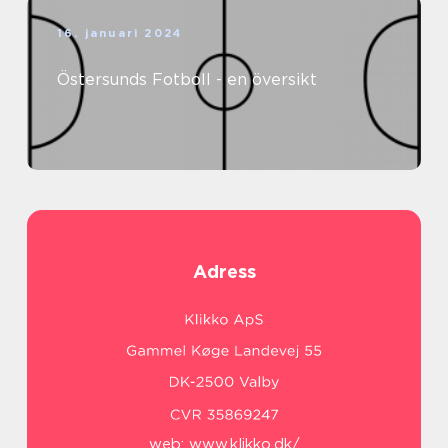
16. januari 2024
Östersunds Fotboll - en översikt
Adress
web:
www.klikko.dk/