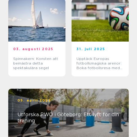
03. augusti 2025
31. juli 2025
Spinnakern: Konsten att
Upptäck Europas
bemästra detta
fotbollsmagiska arenor:
spektakulära segel
Boka fotbollsresa med
biljett och hotell
05. april 2025
Utforska PWO i Göteborg: Ett lyft för din
träning