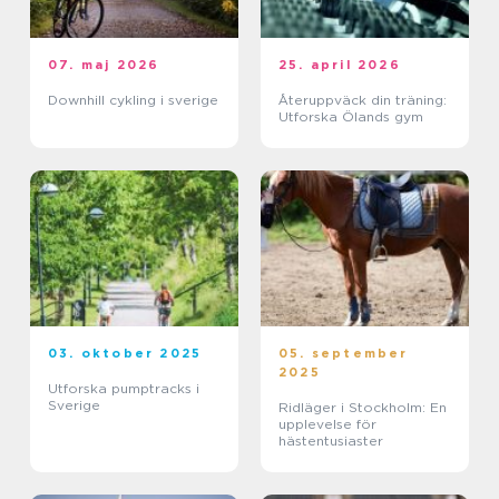
07. maj 2026
25. april 2026
Downhill cykling i sverige
Återuppväck din träning:
Utforska Ölands gym
03. oktober 2025
05. september
2025
Utforska pumptracks i
Sverige
Ridläger i Stockholm: En
upplevelse för
hästentusiaster