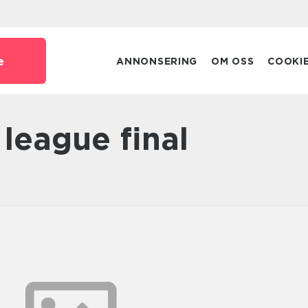
e
ANNONSERING
OM OSS
COOKI
league final