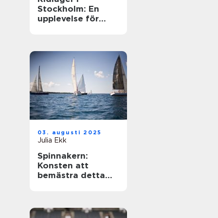
Stockholm: En
upplevelse för
hästentusiaster
03. augusti 2025
Julia Ekk
Spinnakern:
Konsten att
bemästra detta
spektakulära segel