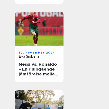
underhåll
10. november 2024
Eva Sjöberg
Messi vs. Ronaldo
– En djupgående
jämförelse mellan
två fotbollsikoner