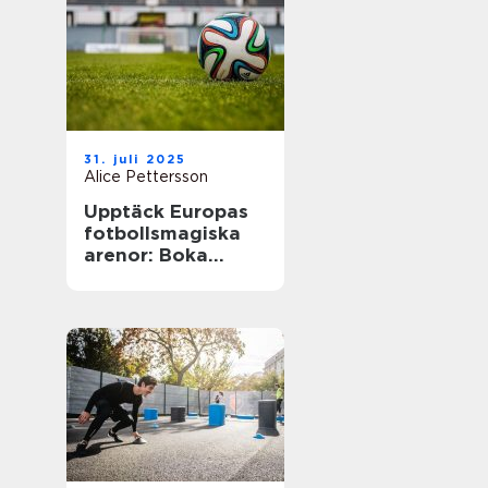
31. juli 2025
Alice Pettersson
Upptäck Europas
fotbollsmagiska
arenor: Boka
fotbollsresa med
biljett och hotell