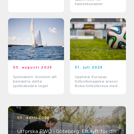
hästentusiaster
03. augusti 2025
31. juli 2025
Spinnakern: Konsten att
Upptäck Europas
bemästra detta
fotbollsmagiska arenor:
spektakulära segel
Boka fotbollsresa med
biljett och hotell
05. april 2025
Utforska PWO i Göteborg: Ett lyft för din