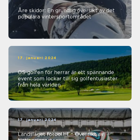
Åre skidor: En grundlig översikt av det
populära vintersportområdet
17. januari 2024
OS-golfen för herrar är ett spännande
event som lockar till sig golfentusiaster
från hela världen
17. januari 2024
Landslaget fotboll: En Översikt av