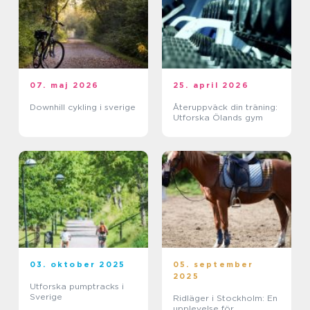
07. maj 2026
25. april 2026
Downhill cykling i sverige
Återuppväck din träning:
Utforska Ölands gym
03. oktober 2025
05. september
2025
Utforska pumptracks i
Sverige
Ridläger i Stockholm: En
upplevelse för