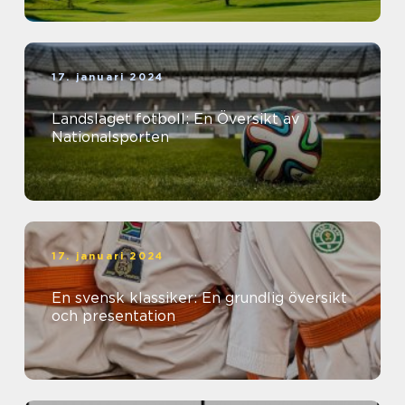
17. januari 2024
Landslaget fotboll: En Översikt av
Nationalsporten
17. januari 2024
En svensk klassiker: En grundlig översikt
och presentation