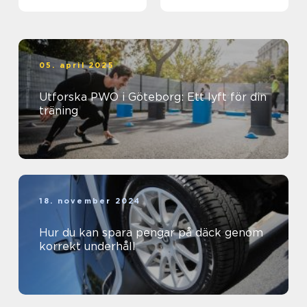
biljett och hotell
05. april 2025
Utforska PWO i Göteborg: Ett lyft för din
träning
18. november 2024
Hur du kan spara pengar på däck genom
korrekt underhåll