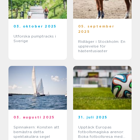
03. oktober 2025
05. september
2025
Utforska pumptracks i
Sverige
Ridläger i Stockholm: En
upplevelse för
hästentusiaster
03. augusti 2025
31. juli 2025
Spinnakern: Konsten att
Upptäck Europas
bemästra detta
fotbollsmagiska arenor:
spektakulära segel
Boka fotbollsresa med