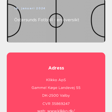
16. januari 2024
Östersunds Fotboll - en översikt
Adress
web:
www.klikko.dk/