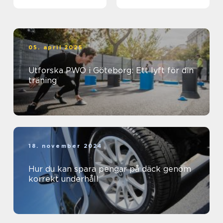
biljett och hotell
05. april 2025
Utforska PWO i Göteborg: Ett lyft för din
träning
18. november 2024
Hur du kan spara pengar på däck genom
korrekt underhåll