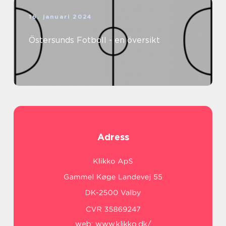
16. januari 2024
Östersunds Fotboll - en översikt
Adress
web:
www.klikko.dk/