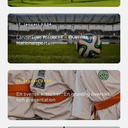
17. januari 2024
Landslaget fotboll: En Översikt av
Nationalsporten
17. januari 2024
En svensk klassiker: En grundlig översikt
och presentation