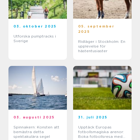
03. oktober 2025
05. september
2025
Utforska pumptracks i
Sverige
Ridläger i Stockholm: En
upplevelse för
hästentusiaster
03. augusti 2025
31. juli 2025
Spinnakern: Konsten att
Upptäck Europas
bemästra detta
fotbollsmagiska arenor:
spektakulära segel
Boka fotbollsresa med