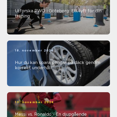
Utforska PWO i Göteborg: Ett lyft för din
träning
18. november 2024
Hur du kan spara pengar på däck genom
korrekt underhåll
10. november 2024
Messi vs. Ronaldo - En djupgående