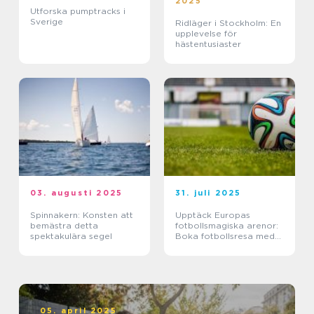
2025
Utforska pumptracks i
Sverige
Ridläger i Stockholm: En
upplevelse för
hästentusiaster
03. augusti 2025
31. juli 2025
Spinnakern: Konsten att
Upptäck Europas
bemästra detta
fotbollsmagiska arenor:
spektakulära segel
Boka fotbollsresa med
biljett och hotell
05. april 2025