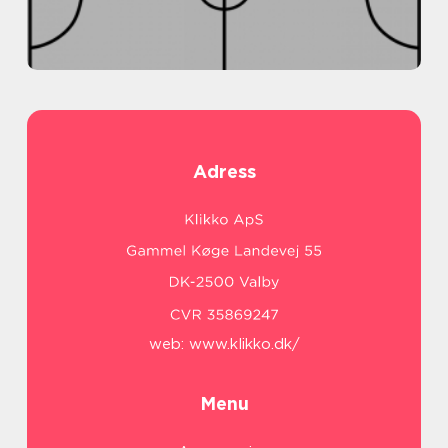
Adress
web:
www.klikko.dk/
Menu