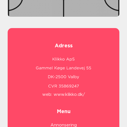
Adress
web:
www.klikko.dk/
Menu
Annonsering