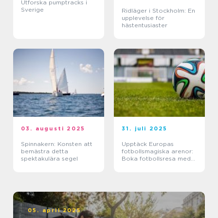
Utforska pumptracks i
Sverige
Ridläger i Stockholm: En
upplevelse för
hästentusiaster
03. augusti 2025
31. juli 2025
Spinnakern: Konsten att
Upptäck Europas
bemästra detta
fotbollsmagiska arenor:
spektakulära segel
Boka fotbollsresa med
biljett och hotell
05. april 2025