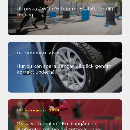
Utforska PWO i Göteborg: Ett lyft för din
träning
18. november 2024
Hur du kan spara pengar på däck genom
korrekt underhåll
10. november 2024
Messi vs. Ronaldo - En djupgående
jämförelse mellan två fotbollsikoner