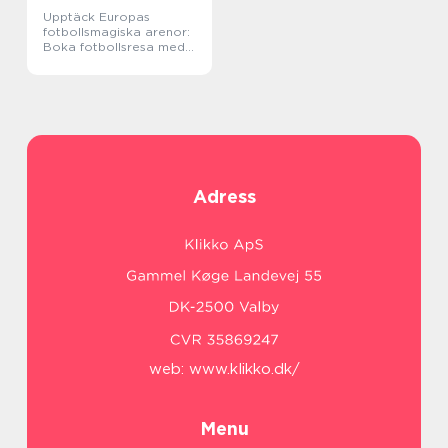
Upptäck Europas
fotbollsmagiska arenor:
Boka fotbollsresa med
biljett och hotell
Adress
web:
www.klikko.dk/
Menu